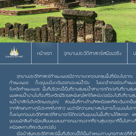
หน้าแรก
อุทยานประวัติศาสตร์เสมือนจริง
ป
อุทยานประวัติศาสตร์กำแพงเพชรมีอาณาเขตครอบคลุมพื้นที่เมืองโบราณ
กำแพงเพชร ตั้งอยู่บนฝั่งตะวันออกของแม่น้ำปิง ในเขตอำเภอเมืองกำแพง
จังหวัดกำแพงเพชร พื้นที่บริเวณนี้เป็นที่ราบลุ่มแม่น้ำสามารถติดต่อกับที่ราบลุ่มแ
ยมและแม่น้ำน่านในท้องที่จังหวัดพิจิตรและพิษณุโลกได้และยังต่อเนื่องไปถึงที่ราบลุ่
แม่น้ำป่าสักในจังหวัดเพชรบูรณ์ ส่วนพื้นที่ทางด้านทิศเหนือและทิศตะวันตกเป็น
จากลักษณะทางภูมิประเทศดังกล่าว พบว่ามีความเหมาะสมในการตั้งชุมชนโบร
ตั้งแต่ยุคก่อนประวัติศาสตร์ที่สามารถใช้ติดต่อกับชุมชนในพื้นที่ราบได้สะดวก แล
ชุมชนพักสินค้าเพื่อเปลี่ยนแบบแผนการคมนาคมจากที่ราบสู่เขตภูเขาที่ขึ้นไปทางท
เหนือและทางทิศตะวันตกต่อไป
เมื่อเข้าสู่ยุคประวัติศาสตร์พื้นที่บริเวณนี้ได้เป็นตำแหน่งทางยุทธศาสตร์ที่สำ