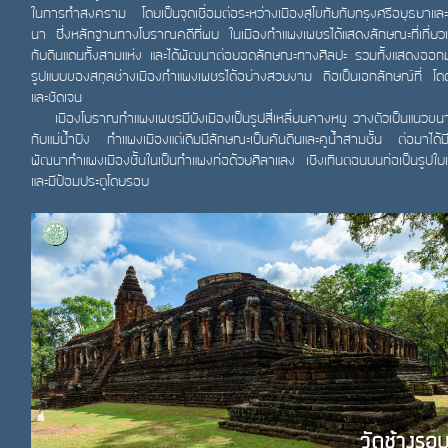
ในการทำสงคราม โดยเป็นจุดเชื่อมต่อระหว่างเมืองสุโขทัยกับกรุงศรีอยุธยาและ
นา ซึ่งหลักฐานทางโบราณคดีที่พบ ในเมืองกำแพงเพชรได้แสดงลักษณะที่เกี่ยวเน
กับดินแดนทั้งสามแห่ง และได้พัฒนาต่อยอดลักษณะทางศิลปะ รวมทั้งแสดงออก
รูปแบบของสกุลช่างเมืองกำแพงเพชรได้อย่างสวยงาม ถือเป็นเอกลักษณ์ที่ โดด
และชัดเจน
เมืองโบราณกำแพงเพชรมีผังเมืองเป็นรูปสี่เหลี่ยมคางหมู วางตัวเป็นแนวขน
กับแม่น้ำปิง กำแพงเมืองแต่เดิมมีลักษณะเป็นคันดินและคูน้ำสามชั้น ต่อมาได้
พัฒนากำแพงเมืองชั้นในเป็นกำแพงก่อด้วยศิลาแลง เชิงเทินตอนบนก่อเป็นรูปใบ
และมีป้อมประตูโดยรอบ